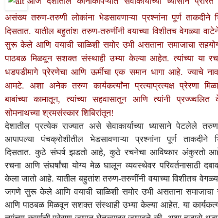
आज
देशातील
कानाकोपऱ्यात
सेवाकार्याच्या
ध्यासाने
प्रेरित
असंख्य
तरुण
तरुणी
लोकांना
भेडसावणाऱ्या
प्रश्नांना
पूर्ण
ताकदीने
-
दिसतात
यातील
बहुतांश
तरुण
तरुणींनी
वयाच्या
विशीतच
वेगळ्या
वाटेन
.
-
सुरू
केले
आणि
वयाची
चाळिशी
समोर
उभी
असताना
समाजाचा
सहयो
पाठबळ
मिळवून
सशक्त
संस्थाही
उभ्या
केल्या
आहेत
त्यांच्या
या
रच
.
धडपडीमागे
प्रेरणेचा
आणि
ऊर्मीचा
एक
समान
धागा
आहे
ज्याचे
ना
.
आमटे
अशा
अनेक
तरुण
कार्यकर्त्यांना
प्रत्याप्रत्यक्ष
प्रेरणा
मिळ
.
बाबांच्या
कामातून
त्यांच्या
सहवासातून
आणि
त्यांनी
प्रज्ज्वलित
,
सोमनाथच्या
श्रमसंस्कार
शिबिरांतून
!
देशातील
प्रत्येक
राज्यात
असे
सेवाकार्याच्या
ध्यासाने
पेटलेले
तरु
आपापल्या
पंचक्रोशीतील
भेडसावणाऱ्या
प्रश्नांना
पूर्ण
ताकदीने
दिसतात
.
कुठे
संघर्ष
झडतो
आहे
,
कुठे
रचनेचा
आविष्कार
अंकुरतो
आह
रचना
आणि
संघर्षांचा
योग्य
मेळ
घालून
व्यवस्थेवर
परिवर्तनासाठी
दबा
केला
जातो
आहे
.
यातील
बहुतांश
तरुण
-
तरुणींनी
वयाच्या
विशीतच
वेगळ्य
जगणे
सुरू
केले
आणि
वयाची
चाळिशी
समोर
उभी
असताना
समाजाचा
आणि
पाठबळ
मिळवून
सशक्त
संस्थाही
उभ्या
केल्या
आहेत
.
या
कार्यकर्त
त्यांच्या
कार्याची
प्रेरणा
जाणून
घेतल्यावर
जाणवते
की
,
अशा
हजारो
धडप