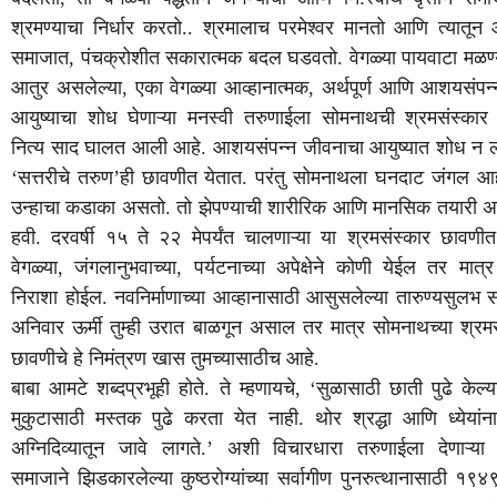
श्रमण्याचा
निर्धार
करतो
..
श्रमालाच
परमेश्वर
मानतो
आणि
त्यातून
समाजात
,
पंचक्रोशीत
सकारात्मक
बदल
घडवतो
.
वेगळ्या
पायवाटा
मळण्
आतुर
असलेल्या
,
एका
वेगळ्या
आव्हानात्मक
,
अर्थपूर्ण
आणि
आशयसंपन्
आयुष्याचा
शोध
घेणाऱ्या
मनस्वी
तरुणाईला
सोमनाथची
श्रमसंस्कार
नित्य
साद
घालत
आली
आहे
.
आशयसंपन्न
जीवनाचा
आयुष्यात
शोध
न
‘
सत्तरीचे
तरुण
’
ही
छावणीत
येतात
.
परंतु
सोमनाथला
घनदाट
जंगल
आह
उन्हाचा
कडाका
असतो
.
तो
झेपण्याची
शारीरिक
आणि
मानसिक
तयारी
अ
हवी
.
दरवर्षी
१५
ते
२२
मेपर्यंत
चालणाऱ्या
या
श्रमसंस्कार
छावणीत
वेगळ्या
,
जंगलानुभवाच्या
,
पर्यटनाच्या
अपेक्षेने
कोणी
येईल
तर
मात्र
निराशा
होईल
.
नवनिर्माणाच्या
आव्हानासाठी
आसुसलेल्या
तारुण्यसुलभ
स
अनिवार
ऊर्मी
तुम्ही
उरात
बाळगून
असाल
तर
मात्र
सोमनाथच्या
श्रम
छावणीचे
हे
निमंत्रण
खास
तुमच्यासाठीच
आहे
.
बाबा
आमटे
शब्दप्रभूही
होते
.
ते
म्हणायचे
, ‘
सुळासाठी
छाती
पुढे
केल्
मुकुटासाठी
मस्तक
पुढे
करता
येत
नाही
.
थोर
श्रद्धा
आणि
ध्येयांना
अग्निदिव्यातून
जावे
लागते
.’
अशी
विचारधारा
तरुणाईला
देणाऱ्या
समाजाने
झिडकारलेल्या
कुष्ठरोग्यांच्या
सर्वागीण
पुनरुत्थानासाठी
१९४