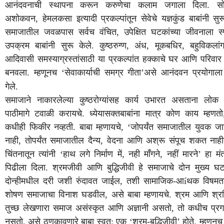
आनंदवनाची
स्थापना
करून
करुणेचा
कलाम
जगाला
दिला
.
स
अशोकवन
,
हेमलकसा
इत्यादी
प्रकल्पांतून
सेवेचे
यज्ञकुंड
बाबांनी
सुर
समाजातील
जवळपास
सर्वच
वंचित
,
उपेक्षित
घटकांच्या
जीवनाला
स्
उपक्रम
बाबांनी
सुरू
केले
.
कुष्ठरुग्ण
,
अंध
,
मूकबधिर
,
बहुविकलां
आदिवासी
समस्याग्रस्तांसाठी
या
प्रकल्पांत
हक्काचे
घर
आणि
परिवार
बनवला
.
म्हणूनच
‘
सेवाकार्याची
समग्र
गीता
’
असे
आनंदवन
प्रयोगाला
गेले
.
समाजाने
नाकारलेल्या
कुष्ठरोग्यांसह
कार्य
उभारत
असताना
लोक
पाठीमागे
टवाळी
करायचे
.
ध्येयासक्तबाबांना
मात्र
कोण
काय
म्हणतो
कधीही
फिकीर
नव्हती
.
बाबा
म्हणायचे
, ‘
जोपर्यंत
समाजातील
युवक
जा
नाही
,
तोपर्यंत
समाजातील
दैन्य
,
वेदना
आणि
अश्रू
संपूच
शकत
नाह
चिंतनातून
त्यांनी
‘
हाथ
लगे
निर्माण
में
,
नही
माँगने
,
नहीं
मारने
’
हा
मंत
पिढीला
दिला
.
श्रमजीवी
आणि
बुद्धिजीवी
हे
समाजाचे
दोन
मुख्य
घ
दोन्हीमधील
दरी
जशी
रुंदावत
जाईल
,
तशी
सामाजिक
-
आ
í
थक
विषमत
शोषण
समाजाचा
विनाश
घडवील
,
असे
बाबा
म्हणायचे
.
श्रम
आणि
श्र
तुच्छ
लेखणारा
समाज
असंस्कृत
आणि
अज्ञानी
असतो
,
तो
कधीच
प्र
नसतो
,
असे
ठणकावणारे
बाबा
स्वत
:
एक
‘
श्रम
-
बुद्धिजीवी
’
होते
.
म्हणूनच