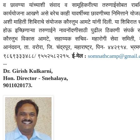
व
छावण्या
यांच्याशी
संवाद
व
सामूहिकरीत्या
तरुणाईसोबत
राबव
कार्ययोजना
आखणे
असे
बरेच
काही
यावर्षीच्या
छावणीच्या
निमित्ताने
योजल
अशी
माहिती
शिबिराचे
संयोजक
कौस्तुभ
आमटे
यांनी
दिली
.
या
शिबिरात
होऊ
इच्छिणाऱ्या
तरुणाईने
नावनोंदणीसाठी
पुढील
ठिकाणी
संपर्क
स
कौस्तुभ
विकास
आमटे
,
सहाय्यक
सचिव
-
महारोगी
सेवा
समिती
,
आनंदवन
,
ता
.
वरोरा
,
जि
.
चंद्रपूर
,
महाराष्ट्र
,
पिन
-
४४२९१४
.
भ्रम
९८६९३३३४८८
/
९५५२५८२२१५
.
ई
-
मेल
:
somnathcamp@gmail.
--
Dr. Girish Kulkarni,
Hon. Director - Snehalaya,
9011020173.