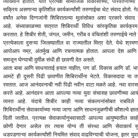
व्याख्याने
होतात
.
यात
प्रत्यक्ष
सामाजिक
विकासाच्या
,
परिवर्तनाच्या
सक्रिय
असणाऱ्या
कृतिशील
कार्यकर्त्यांशी
तरुणाईचा
थेट
संवाद
होतो
.
गे
वर्षांत
अनेक
दिग्गजांनी
शिबिरातल्या
मुलांसोबत
अशा
प्रकारे
संवाद
आहे
.
संध्याकाळच्या
सत्रात
शिबिरार्थी
विविध
सांस्कृतिक
कार्यक्रम
करतात
.
हे
शिबीर
शेती
,
जंगल
,
जमीन
,
गरीब
व
वंचितांशी
तरुणाईचे
नाते
प्रत्येकाला
दुसऱ्या
जिल्ह्य़ातील
वा
राज्यातील
मित्र
देते
.
येथे
श्रमण
आपोआप
नम्र
,
अंतर्मुख
आणि
रचनात्मक
होतात
.
आपला
देश
आणि
समजून
घेण्याची
दुर्मीळ
संधी
ही
छावणी
देत
असते
.
आता
बाबा
आणि
साधनाताई
हयात
नाहीत
;
पण
डॉ
.
विकास
आणि
डॉ
.
भा
आमटे
ही
दुसरी
पिढी
छावणीत
शिबिरार्थीना
भेटते
.
विकासदादा
या
त
रमतात
.
आज
आनंदवनाची
नवी
पिढी
नवीन
वाटा
मळते
आहे
.
नवा
वारस
करते
आहे
.
आनंदवन
आता
आपल्या
नव्या
युवा
संचासह
छावणीच्या
आय
व्यस्त
आहे
.
यंदाचे
शिबीर
काही
नव्या
संकल्पनांसोबत
राबविले
शिबिरार्थीना
सेवाकार्याच्या
नव्या
जागा
आणि
साधनजुळणीची
कौशल्ये
ज्ञा
दिली
जातील
.
प्रत्यक्ष
सेवाकार्यानुभवासाठी
आपल्या
आयुष्यातील
काह
कोणी
देणार
असेल
तर
त्यास
योग्य
ती
संस्था
आणि
सेवाकार्य
स
धडपडणाऱ्या
कार्यकर्त्यांशी
नियमित
संवाद
वाढविण्याची
योजना
,
इतर
युवा