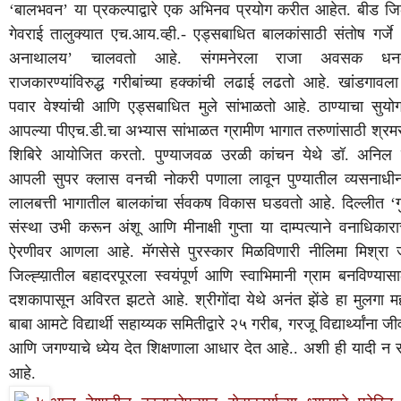
‘
बालभवन
’
या
प्रकल्पाद्वारे
एक
अभिनव
प्रयोग
करीत
आहेत
.
बीड
जिल
गेवराई
तालुक्यात
एच
.
आय
.
व्ही
.-
एड्सबाधित
बालकांसाठी
संतोष
गर्जे
अनाथालय
’
चालवतो
आहे
.
संगमनेरला
राजा
अवसक
धनद
राजकारण्यांविरुद्ध
गरीबांच्या
हक्कांची
लढाई
लढतो
आहे
.
खांडगावला
पवार
वेश्यांची
आणि
एड्सबाधित
मुले
सांभाळतो
आहे
.
ठाण्याचा
सुयो
आपल्या
पीएच
.
डी
.
चा
अभ्यास
सांभाळत
ग्रामीण
भागात
तरुणांसाठी
श्रम
शिबिरे
आयोजित
करतो
.
पुण्याजवळ
उरळी
कांचन
येथे
डॉ
.
अनिल
आपली
सुपर
क्लास
वनची
नोकरी
पणाला
लावून
पुण्यातील
व्यसनाधी
लालबत्ती
भागातील
बालकांचा
र्सवकष
विकास
घडवतो
आहे
.
दिल्लीत
‘
ग
संस्था
उभी
करून
अंशू
आणि
मीनाक्षी
गुप्ता
या
दाम्पत्याने
वनाधिकारा
ऐरणीवर
आणला
आहे
.
मॅगसेसे
पुरस्कार
मिळविणारी
नीलिमा
मिश्रा
जिल्ह्य़ातील
बहादरपूरला
स्वयंपूर्ण
आणि
स्वाभिमानी
ग्राम
बनविण्यासा
दशकापासून
अविरत
झटते
आहे
.
श्रीगोंदा
येथे
अनंत
झेंडे
हा
मुलगा
म
बाबा
आमटे
विद्यार्थी
सहाय्यक
समितीद्वारे
२५
गरीब
,
गरजू
विद्यार्थ्यांना
जी
आणि
जगण्याचे
ध्येय
देत
शिक्षणाला
आधार
देत
आहे
..
अशी
ही
यादी
न
आहे
.