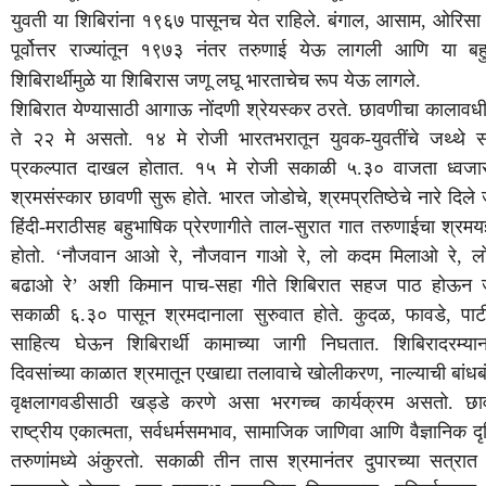
युवती
या
शिबिरांना
१९६७
पासूनच
येत
राहिले
.
बंगाल
,
आसाम
,
ओरिसा
पूर्वोत्तर
राज्यांतून
१९७३
नंतर
तरुणाई
येऊ
लागली
आणि
या
बह
शिबिरार्थीमुळे
या
शिबिरास
जणू
लघू
भारताचेच
रूप
येऊ
लागले
.
शिबिरात
येण्यासाठी
आगाऊ
नोंदणी
श्रेयस्कर
ठरते
.
छावणीचा
कालावध
ते
२२
मे
असतो
.
१४
मे
रोजी
भारतभरातून
युवक
-
युवतींचे
जथ्थे
स
प्रकल्पात
दाखल
होतात
.
१५
मे
रोजी
सकाळी
५
.
३०
वाजता
ध्वजा
श्रमसंस्कार
छावणी
सुरू
होते
.
भारत
जोडोचे
,
श्रमप्रतिष्ठेचे
नारे
दिले
हिंदी
-
मराठीसह
बहुभाषिक
प्रेरणागीते
ताल
-
सुरात
गात
तरुणाईचा
श्रमयज
होतो
. ‘
नौजवान
आओ
रे
,
नौजवान
गाओ
रे
,
लो
कदम
मिलाओ
रे
,
ल
बढाओ
रे
’
अशी
किमान
पाच
-
सहा
गीते
शिबिरात
सहज
पाठ
होऊन
सकाळी
६
.
३०
पासून
श्रमदानाला
सुरुवात
होते
.
कुदळ
,
फावडे
,
पाट
साहित्य
घेऊन
शिबिरार्थी
कामाच्या
जागी
निघतात
.
शिबिरादरम्या
दिवसांच्या
काळात
श्रमातून
एखाद्या
तलावाचे
खोलीकरण
,
नाल्याची
बांधब
वृक्षलागवडीसाठी
खड्डे
करणे
असा
भरगच्च
कार्यक्रम
असतो
.
छा
राष्ट्रीय
एकात्मता
,
सर्वधर्मसमभाव
,
सामाजिक
जाणिवा
आणि
वैज्ञानिक
दृ
तरुणांमध्ये
अंकुरतो
.
सकाळी
तीन
तास
श्रमानंतर
दुपारच्या
सत्रात