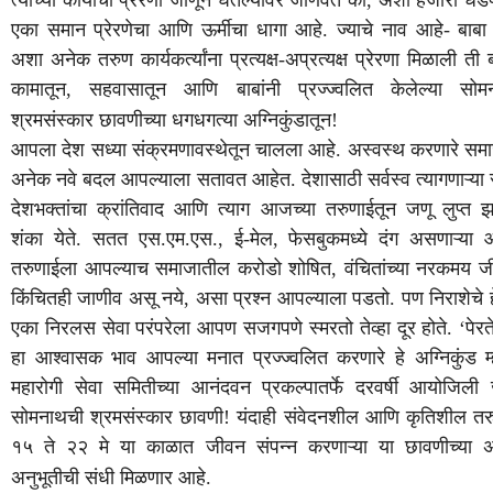
एका
समान
प्रेरणेचा
आणि
ऊर्मीचा
धागा
आहे
.
ज्याचे
नाव
आहे
-
बाबा
अशा
अनेक
तरुण
कार्यकर्त्यांना
प्रत्यक्ष
-
अप्रत्यक्ष
प्रेरणा
मिळाली
ती
कामातून
,
सहवासातून
आणि
बाबांनी
प्रज्ज्वलित
केलेल्या
सोमन
श्रमसंस्कार
छावणीच्या
धगधगत्या
अग्निकुंडातून
!
आपला
देश
सध्या
संक्रमणावस्थेतून
चालला
आहे
.
अस्वस्थ
करणारे
समा
अनेक
नवे
बदल
आपल्याला
सतावत
आहेत
.
देशासाठी
सर्वस्व
त्यागणाऱ्या
देशभक्तांचा
क्रांतिवाद
आणि
त्याग
आजच्या
तरुणाईतून
जणू
लुप्त
झ
शंका
येते
.
सतत
एस
.
एम
.
एस
.,
ई
-
मेल
,
फेसबुकमध्ये
दंग
असणाऱ्या
तरुणाईला
आपल्याच
समाजातील
करोडो
शोषित
,
वंचितांच्या
नरकमय
ज
किंचितही
जाणीव
असू
नये
,
असा
प्रश्न
आपल्याला
पडतो
.
पण
निराशेचे
एका
निरलस
सेवा
परंपरेला
आपण
सजगपणे
स्मरतो
तेव्हा
दूर
होते
. ‘
पेरत
हा
आश्वासक
भाव
आपल्या
मनात
प्रज्ज्वलित
करणारे
हे
अग्निकुंड
महारोगी
सेवा
समितीच्या
आनंदवन
प्रकल्पातर्फे
दरवर्षी
आयोजिली
सोमनाथची
श्रमसंस्कार
छावणी
!
यंदाही
संवेदनशील
आणि
कृतिशील
तर
१५
ते
२२
मे
या
काळात
जीवन
संपन्न
करणाऱ्या
या
छावणीच्या
अ
अनुभूतीची
संधी
मिळणार
आहे
.