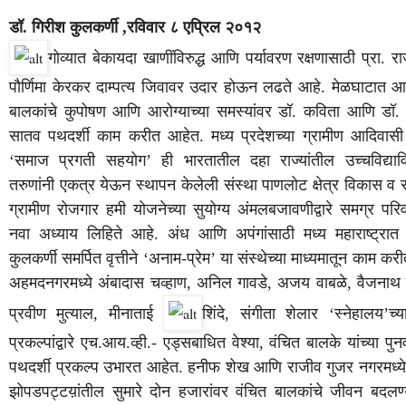
डॉ
.
गिरीश
कुलकर्णी
,
रविवार
८
एप्रिल
२०१२
गोव्यात
बेकायदा
खाणींविरुद्ध
आणि
पर्यावरण
रक्षणासाठी
प्रा
.
राज
पौर्णिमा
केरकर
दाम्पत्य
जिवावर
उदार
होऊन
लढते
आहे
.
मेळघाटात
आ
बालकांचे
कुपोषण
आणि
आरोग्याच्या
समस्यांवर
डॉ
.
कविता
आणि
डॉ
सातव
पथदर्शी
काम
करीत
आहेत
.
मध्य
प्रदेशच्या
ग्रामीण
आदिवासी
‘
समाज
प्रगती
सहयोग
’
ही
भारतातील
दहा
राज्यांतील
उच्चविद्याव
तरुणांनी
एकत्र
येऊन
स्थापन
केलेली
संस्था
पाणलोट
क्षेत्र
विकास
व
र
ग्रामीण
रोजगार
हमी
योजनेच्या
सुयोग्य
अंमलबजावणीद्वारे
समग्र
परिव
नवा
अध्याय
लिहिते
आहे
.
अंध
आणि
अपंगांसाठी
मध्य
महाराष्ट्रात
कुलकर्णी
समर्पित
वृत्तीने
‘
अनाम
-
प्रेम
’
या
संस्थेच्या
माध्यमातून
काम
करी
अहमदनगरमध्ये
अंबादास
चव्हाण
,
अनिल
गावडे
,
अजय
वाबळे
,
वैजनाथ
प्रवीण
मुत्याल
,
मीनाताई
शिंदे
,
संगीता
शेलार
‘
स्नेहालय
’
च्य
प्रकल्पांद्वारे
एच
.
आय
.
व्ही
.-
एड्सबाधित
वेश्या
,
वंचित
बालके
यांच्या
पुन
पथदर्शी
प्रकल्प
उभारत
आहेत
.
हनीफ
शेख
आणि
राजीव
गुजर
नगरमध्य
झोपडपट्टय़ांतील
सुमारे
दोन
हजारांवर
वंचित
बालकांचे
जीवन
बदलण्