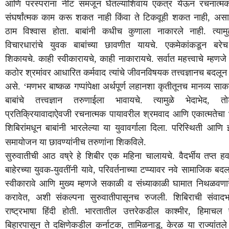
आणि
परस्परांना
नीट
समजून
घेतल्याशिवाय
एकत्र
येऊन
रचनात्म
संघर्षांत्मक
काम
करू
शकत
नाही
किंवा
ते
टिकवूही
शकत
नाही
,
असा
ठाम
विश्वास
होता
.
बाबांनी
कधीच
कुणाला
नाकारले
नाही
.
त्यामु
विचारधारांचे
युवक
बाबांच्या
छावणीत
यायचे
.
एकमेकांकडून
बरेच
शिकायचे
.
काही
स्वीकारायचे
,
काही
नाकारायचे
.
सर्वात
महत्त्वाचे
म्हणजे
कठोर
श्रमांवर
आधारित
कर्मवाद
त्यांचे
जीवनविषयक
तत्त्वज्ञानच
बदलून
असे
. ‘
मणभर
बाष्कळ
गप्पांपेक्षा
अर्थपूर्ण
लहानशा
कृतीतूनच
मानव्य
साका
बाबांचे
तत्त्वज्ञान
तरुणाईला
भावायचे
.
त्यामुळे
भेदाभेद
,
त
प्रतिक्रियावादाऐवजी
रचनात्मक
पायावरील
श्रमवाद
आणि
एकात्मतेचा
शिबिरांमधून
बाबांनी
भारलेल्या
या
युवावर्गाला
दिला
.
परिस्थिती
आणि
समायोजन
या
छावण्यांनीच
तरुणांना
शिकविले
.
सुरुवातीची
आठ
वष्रे
हे
शिबीर
एक
महिना
चालायचे
.
वैदर्भीय
तप्त
हव
बाहेरच्या
युवक
-
युवतींनी
यावे
,
परिवर्तनाच्या
टप्प्यावर
नवे
सामाजिक
बद
स्वीकारावे
आणि
मुख्य
म्हणजे
सकाळी
व
संध्याकाळी
घामात
निथळवणार
करावेत
,
अशी
संकल्पना
सुरुवातीपासूनच
रुजली
.
शिबिराची
संवादभ
राष्ट्रभाषा
हिंदी
होती
.
भारतातील
उत्तरेकडील
काश्मीर
,
हिमाचल
बिहारपासून
ते
दक्षिणेकडील
कर्नाटक
,
तामिळनाडू
,
केरळ
या
राज्यांतले