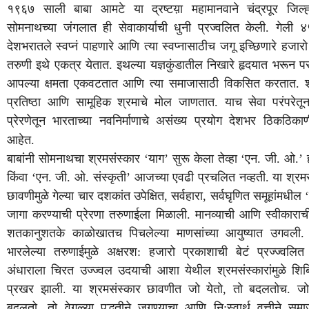
१९६७
साली
बाबा
आमटे
या
द्रष्टय़ा
महामानवाने
चंद्रपूर
जिल्ह
सोमनाथच्या
जंगलात
ही
सेवाकार्याची
धुनी
प्रज्वलित
केली
.
गेली
४
देशभरातले
स्वप्नं
पाहणारे
आणि
त्या
स्वप्नासाठीच
जगू
इच्छिणारे
हजारो
तरुणी
इथे
एकत्र
येतात
.
इथल्या
यज्ञकुंडातील
निखारे
हृदयात
भरून
प
आपल्या
क्षमता
एकवटतात
आणि
त्या
समाजासाठी
विकसित
करतात
.
प्रतिष्ठा
आणि
सामूहिक
श्रमाचे
मोल
जाणतात
.
याच
सेवा
परंपरेतू
प्रेरणेतून
भारताच्या
नवनिर्माणाचे
असंख्य
प्रयोग
देशभर
ठिकठिकाण
आहेत
.
बाबांनी
सोमनाथचा
श्रमसंस्कार
‘
याग
’
सुरू
केला
तेव्हा
‘
एन
.
जी
.
ओ
.’
किंवा
‘
एन
.
जी
.
ओ
.
संस्कृती
’
आजच्या
एवढी
प्रचलित
नव्हती
.
या
श्रम
छावणीमुळे
गेल्या
चार
दशकांत
उपेक्षित
,
सर्वहारा
,
सर्वघृणित
समूहांमधील
‘
जागा
करण्याची
प्रेरणा
तरुणाईला
मिळाली
.
मानव्याची
आणि
स्वीकाराच
शतकानुशतके
काळोखातच
पिचलेल्या
माणसांच्या
आयुष्यात
उगवली
भारलेल्या
तरुणाईमुळे
अक्षरश
:
हजारो
प्रकाशाची
बेटं
प्रज्ज्वलित
अंधाराला
चिरत
उज्ज्वल
उदयाची
आशा
येथील
श्रमसंस्कारांमुळे
शिबि
प्रखर
झाली
.
या
श्रमसंस्कार
छावणीत
जो
येतो
,
तो
बदलतोच
.
जो
बदलतो
,
तो
वेगळ्या
पद्धतीने
जगण्याचा
आणि
नि
:
स्वार्थ
वृत्तीने
समा