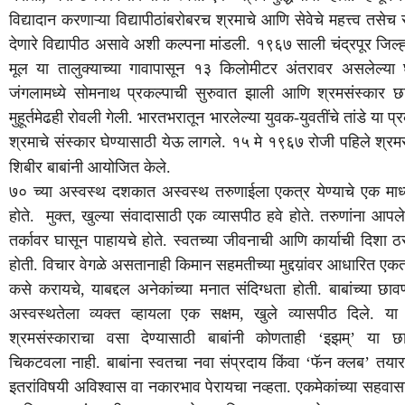
विद्यादान
करणाऱ्या
विद्यापीठांबरोबरच
श्रमाचे
आणि
सेवेचे
महत्त्व
तसेच
देणारे
विद्यापीठ
असावे
अशी
कल्पना
मांडली
.
१९६७
साली
चंद्रपूर
जिल्ह
मूल
या
तालुक्याच्या
गावापासून
१३
किलोमीटर
अंतरावर
असलेल्या
जंगलामध्ये
सोमनाथ
प्रकल्पाची
सुरुवात
झाली
आणि
श्रमसंस्कार
छ
मुहूर्तमेढही
रोवली
गेली
.
भारतभरातून
भारलेल्या
युवक
-
युवतींचे
तांडे
या
प्
श्रमाचे
संस्कार
घेण्यासाठी
येऊ
लागले
.
१५
मे
१९६७
रोजी
पहिले
श्रम
शिबीर
बाबांनी
आयोजित
केले
.
७०
च्या
अस्वस्थ
दशकात
अस्वस्थ
तरुणाईला
एकत्र
येण्याचे
एक
माध
होते
.
मुक्त
,
खुल्या
संवादासाठी
एक
व्यासपीठ
हवे
होते
.
तरुणांना
आपले
तर्कावर
घासून
पाहायचे
होते
.
स्वतच्या
जीवनाची
आणि
कार्याची
दिशा
ठ
होती
.
विचार
वेगळे
असतानाही
किमान
सहमतीच्या
मुद्दय़ांवर
आधारित
एकत
कसे
करायचे
,
याबद्दल
अनेकांच्या
मनात
संदिग्धता
होती
.
बाबांच्या
छावण
अस्वस्थतेला
व्यक्त
व्हायला
एक
सक्षम
,
खुले
व्यासपीठ
दिले
.
या
श्रमसंस्काराचा
वसा
देण्यासाठी
बाबांनी
कोणताही
‘
इझम्
’
या
छ
चिकटवला
नाही
.
बाबांना
स्वतचा
नवा
संप्रदाय
किंवा
‘
फॅन
क्लब
’
तयार
इतरांविषयी
अविश्वास
वा
नकारभाव
पेरायचा
नव्हता
.
एकमेकांच्या
सहवास